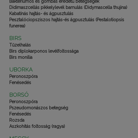
Baktériumos és gombás eredetű betegségek
Didimaszcellás pikkelylevél barnulás (Didymascella thujina)
Kabatínás hajtás- és ágpusztulás
Pesztalóciopsziszos hajtás-és ágpusztulás (Pestalotiopsis
funerea)
BIRS
Tűzelhalás
Birs diplokarponos levélfoltossága
Birs monília
UBORKA
Peronoszpóra
Fenésedés
BORSÓ
Peronoszpóra
Pszeudomonászos betegség
Fenésedés
Rozsda
Aszkohitás foltosság (ragya)