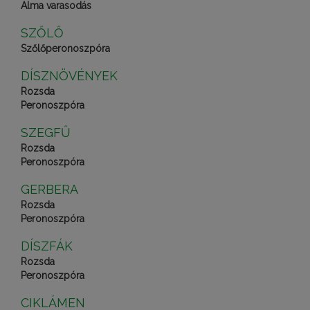
Alma varasodás
SZŐLŐ
Szőlőperonoszpóra
DÍSZNÖVÉNYEK
Rozsda
Peronoszpóra
SZEGFŰ
Rozsda
Peronoszpóra
GERBERA
Rozsda
Peronoszpóra
DÍSZFÁK
Rozsda
Peronoszpóra
CIKLÁMEN