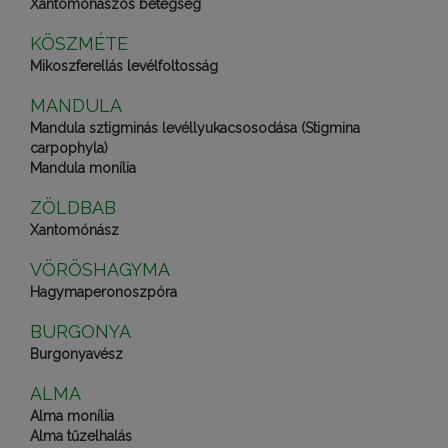
Xantomonászos betegség
KÖSZMÉTE
Mikoszferellás levélfoltosság
MANDULA
Mandula sztigminás levéllyukacsosodása (Stigmina
carpophyla)
Mandula monília
ZÖLDBAB
Xantomónász
VÖRÖSHAGYMA
Hagymaperonoszpóra
BURGONYA
Burgonyavész
ALMA
Alma monília
Alma tűzelhalás