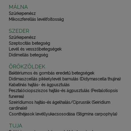
MÁLNA
Szürkepenész
Mikoszferellás levélfoltosság
SZEDER
Szürkepenész
Szeptocitás betegség
Levél és vesszőbetegségek
Didimellás betegség
ÖRÖKZÖLDEK
Baktériumos és gombás eredetű betegségek
Didimaszcellás pikkelylevél barnulás (Didymascella thujina)
Kabatínás hajtás- és ágpusztulás
Pesztalóciopsziszos hajtás-és ágpusztulás (Pestalotiopsis
funerea)
Szeirídiumos hajtás-és ágelhalás/Ciprusrák (Seiridium
cardinale)
Csonthéjasok levéllyukacsosodása (Stigmina carpophyla)
TUJA