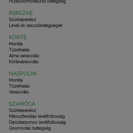
Pszeudomonászos betegség
RIBISZKE
Szürkepenész
Levél és vesszőbetegségek
KÖRTE
Monília
Tűzelhalás
Alma varasodás
Körtevarasodás
NASPOLYA
Monília
Tűzelhalás
Varasodás
SZAMÓCA
Szürkepenész
Mikoszferellás levélfoltosság
Diplokarponos levélfoltosság
Gnomóniás betegség