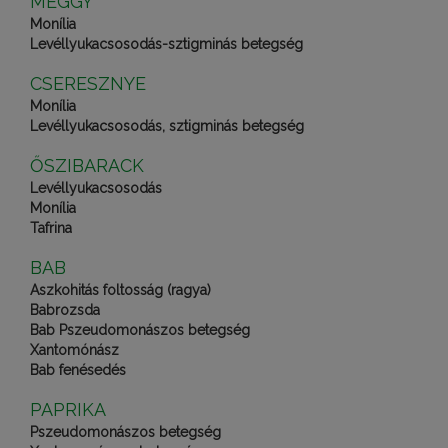
MEGGY
Monília
Levéllyukacsosodás-sztigminás betegség
CSERESZNYE
Monília
Levéllyukacsosodás, sztigminás betegség
ŐSZIBARACK
Levéllyukacsosodás
Monília
Tafrina
BAB
Aszkohitás foltosság (ragya)
Babrozsda
Bab Pszeudomonászos betegség
Xantomónász
Bab fenésedés
PAPRIKA
Pszeudomonászos betegség