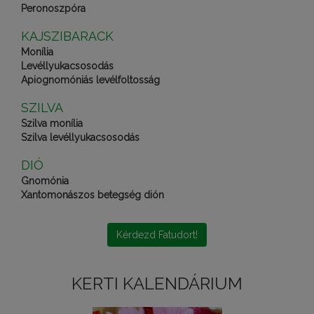
Peronoszpóra
KAJSZIBARACK
Monília
Levéllyukacsosodás
Apiognomóniás levélfoltosság
SZILVA
Szilva monília
Szilva levéllyukacsosodás
DIÓ
Gnomónia
Xantomonászos betegség dión
Kérdezd Fatudort!
KERTI KALENDÁRIUM