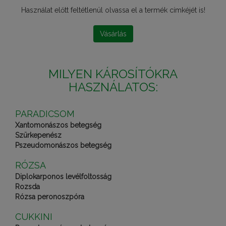
Használat előtt feltétlenül olvassa el a termék címkéjét is!
Vásárlás
MILYEN KÁROSÍTÓKRA
HASZNÁLATOS:
PARADICSOM
Xantomonászos betegség
Szürkepenész
Pszeudomonászos betegség
RÓZSA
Diplokarponos levélfoltosság
Rozsda
Rózsa peronoszpóra
CUKKINI