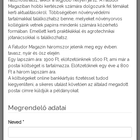
hasznosíthatsz, akkor a legjobb helyen jársz. A Fatudor
Magaziban hobbi kertészek számára dolgozunk fel témákat
kerti aktualitásokról. Többségében növényvédelmi
tartalmakkal találkozhatsz benne, melyeket növényorvos
kollégáink vetnek papírra mindenki számára közérhető
formában. Emellett kerti praktikákkal és agrotechnikai
jótanácsokkal is találkozhatsz.
Réztartalmú gombaölőszer baktériumos és
A Fatudor Magazin háromszor jelenik meg egy évben:
gombás fertőzések ellen főleg kertészeti növények
tavasz, nyár és ősz elején.
esetében. Peronoszpóra, monilia, rozsda,
Egy lapszám ára: 1900 Ft, előfizetőinknek 1600 Ft, ami már a
varasodás, levél- és vesszőbetegségek, tafrina,
postai költséget is tartalmazza. Előfizetőknek egy éve 4 800
ágelhalás, gnomónia, tűzelhalás ellen javasolt,
Ft a három lapszám ára.
kontakt szer.
A költségeket online bankkártyás fizetéssel tudod
kiegyenlíteni, a sikeres utalást követően az általad megadott
postai címre küldjük a példányokat.
A METEOR ALKALMAZÁSA
Megrendelő adatai
A készítményt
almatermésű
kultúrákban (alma, körte, birs,
Neved *
naspolya)
baktériumos és gombás eredetű ágelhalás,
varasodás és tűzelhalás
ellen tavaszi és őszi lemosó
permetezéssel javasolt kijuttatni.
Tűzelhalás
ellen a