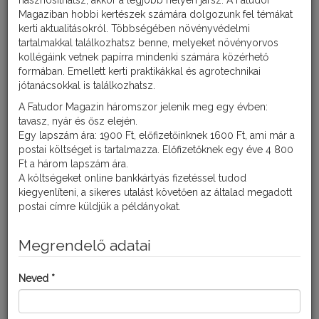
hasznosíthatsz, akkor a legjobb helyen jársz. A Fatudor
Magaziban hobbi kertészek számára dolgozunk fel témákat
kerti aktualitásokról. Többségében növényvédelmi
tartalmakkal találkozhatsz benne, melyeket növényorvos
A LASER DUPLO
kollégáink vetnek papírra mindenki számára közérhető
formában. Emellett kerti praktikákkal és agrotechnikai
ALKALMAZÁSA
jótanácsokkal is találkozhatsz.
A Fatudor Magazin háromszor jelenik meg egy évben:
tavasz, nyár és ősz elején.
Virágzó kultúrákban vagy mézharmat és virágzó
Egy lapszám ára: 1900 Ft, előfizetőinknek 1600 Ft, ami már a
gyomnövények jelenléte esetén, illetve ha a területet
postai költséget is tartalmazza. Előfizetőknek egy éve 4 800
bármely okból a méhek látogatják, kizárólag méhkímélő
Ft a három lapszám ára.
technológiával juttatható ki.
A költségeket online bankkártyás fizetéssel tudod
Burgonyabogár
ellen 2 ml/10 liter víz dózissal és 14 nap
kiegyenlíteni, a sikeres utalást követően az általad megadott
egészségügyi várakozási idővel javasolt a kijuttatása.
postai címre küldjük a példányokat.
Nyugati dióburok-fúrólégy
ellen szintén 2 ml/ 10 liter víz
dózissal és 30 nap egészségügyi várakozási idővel javasolt
Megrendelő adatai
a kijuttatása. Ebben az esetben rajzást megelőzően
sárgalapos csapdák kihelyezése ajánlott a fa koronájában,
Neved *
így lehet hatékonyan időzíteni a kezeléseket.
Szőlőben
szőlőmolyok
ellen a védekezést szexferomon