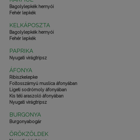
Bagolylepkék hernyói
Fehér lepkék
KELKÁPOSZTA
Bagolylepkék hernyói
Fehér lepkék
PAPRIKA
Nyugati virágtripsz
ÁFONYA
Ribiszkelepke
Foltosszárnyú muslica áfonyában
Ligeti sodrómoly áfonyában
Kis téli araszoló áfonyában
Nyugati virágtripsz
BURGONYA
Burgonyabogár
ÖRÖKZÖLDEK