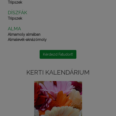
Tripszek
DÍSZFÁK
Tripszek
ALMA
Almamoly almában
Almalevél-aknázómoly
Kérdezd Fatudort!
KERTI KALENDÁRIUM