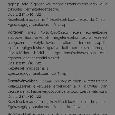
gép típusától függően kell megválasztani és törekedni kell a
tökéletes permetléfedettségre.
Dózis:
2 ml /10 l víz
Kezelések max száma: 3, kezelések között eltelt idő: 7 nap
Egészségügyi várakozási idő: 7 nap
Körtében
még
körte-levélbolha
ellen előrejelzésre
alapozva fiatal lárváinak megjelenésekor kell a kezelést
elvégezni. Molykártevők ellen feromoncsapdás
rajzásmegfigyeléshez igazítva kell permetezni tömeges
lárvakeléskor. Körtében egy tenyészidőszakban csak
egyszer lehet használni a szert.
Dózis:
2 ml /10 l víz
Kezelések max száma: 1
Egészségügyi várakozási idő: 7 nap
Dísznövényekben
nyugati virágtrips
z ellen. A rezisztencia
kialakulásának elkerülése érdekében a 3. kijuttatás után
célszerű más hatóanyagcsoportba tartozó szert alkalmazni.
Dózis:
2 ml /10 l víz
Kezelések max száma: 3, kezelések között eltelt idő: 7 nap
Egészségügyi várakozási idő: nincs korlátozás
Bogyósokban
(szamóca, málna, szeder, áfonya, ribiszike,