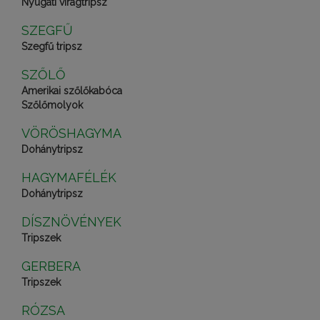
Nyugati virágtripsz
SZEGFŰ
Szegfű tripsz
SZŐLŐ
Amerikai szőlőkabóca
Szőlőmolyok
VÖRÖSHAGYMA
Dohánytripsz
HAGYMAFÉLÉK
Dohánytripsz
DÍSZNÖVÉNYEK
Tripszek
GERBERA
Tripszek
RÓZSA