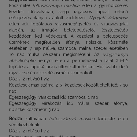
köszméte)
foltoszszárnyú muslica
ellen a gyümölcsérés
kezdeti időszakában, sárga ragacsos lappal történő
előrejelzés alapján ajánlott védekezni.
Nyugati virágtripsz
ellen kék fogólapos rajzásmegfigyelés és virágvizsgálat
alapján, az imágók betelepülésétől (észlelésétől)
kezdődően kell védekezni. A kezelést a betelepedés
ütemének megfelelően áfonya, ribiszke, köszméte
esetében 7 nap múlva, szamóca, málna, szeder esetében
10 nap múlva célszerű megismételni. Az
üvegszárnyú
ribiszkelepke
hernyói ellen a permetezést a fiatal (L1-L2
fejlődési állapotú) lárvák ellen kell időzíteni. Hosszabb idejű
rajzás esetén a kezelés ismétlése indokolt.
Dózis:
2 ml /10 l víz
Kezelések max száma: 2-3, kezelések között eltelt idő: 7-10
nap
Egészségügyi várakozási idő szamóca: 1 nap
Egészségügyi várakozási idő málna, szeder, áfonya,
ribiszke, köszméte: 3 nap
Bodza
kultúrában
foltosszárnyú muslica
kártétele ellen
védekezhetünk.
Dózis: 2 ml/ 10 l víz