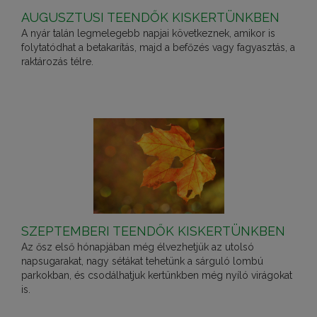
AUGUSZTUSI TEENDŐK KISKERTÜNKBEN
A nyár talán legmelegebb napjai következnek, amikor is
folytatódhat a betakarítás, majd a befőzés vagy fagyasztás, a
raktározás télre.
SZEPTEMBERI TEENDŐK KISKERTÜNKBEN
Az ősz első hónapjában még élvezhetjük az utolsó
napsugarakat, nagy sétákat tehetünk a sárguló lombú
parkokban, és csodálhatjuk kertünkben még nyíló virágokat
is.