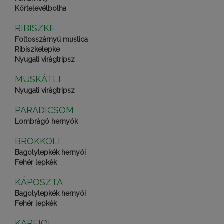
Körtelevélbolha
RIBISZKE
Foltosszárnyú muslica
Ribiszkelepke
Nyugati virágtripsz
MUSKÁTLI
Nyugati virágtripsz
PARADICSOM
Lombrágó hernyók
BROKKOLI
Bagolylepkék hernyói
Fehér lepkék
KÁPOSZTA
Bagolylepkék hernyói
Fehér lepkék
KARFIOL