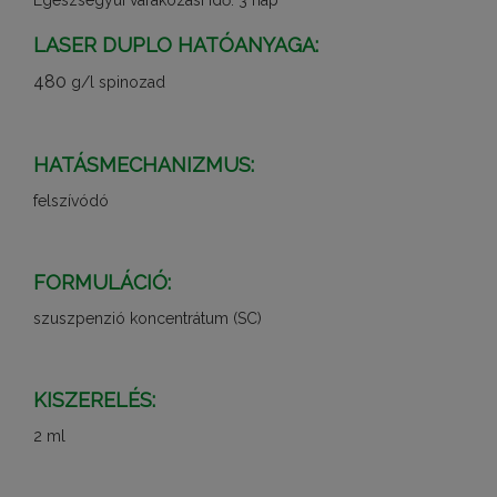
Egészségyüi várakozási idő: 3 nap
LASER DUPLO HATÓANYAGA:
480
g/l spinozad
HATÁSMECHANIZMUS:
felszívódó
FORMULÁCIÓ:
szuszpenzió koncentrátum (SC)
KISZERELÉS:
2 ml