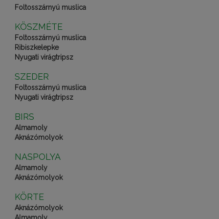
Foltosszárnyú muslica
KÖSZMÉTE
Foltosszárnyú muslica
Ribiszkelepke
Nyugati virágtripsz
SZEDER
Foltosszárnyú muslica
Nyugati virágtripsz
BIRS
Almamoly
Aknázómolyok
NASPOLYA
Almamoly
Aknázómolyok
KÖRTE
Aknázómolyok
Almamoly