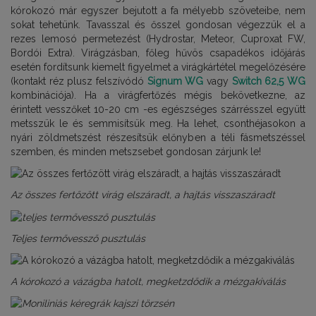
kórokozó már egyszer bejutott a fa mélyebb szöveteibe, nem
sokat tehetünk. Tavasszal és ősszel gondosan végezzük el a
rezes lemosó permetezést (Hydrostar, Meteor, Cuproxat FW,
Bordói Extra). Virágzásban, főleg hűvös csapadékos időjárás
esetén fordítsunk kiemelt figyelmet a virágkártétel megelőzésére
(kontakt réz plusz felszívódó
Signum WG
vagy
Switch 62,5 WG
kombinációja). Ha a virágfertőzés mégis bekövetkezne, az
érintett vesszőket 10-20 cm -es egészséges szárrésszel együtt
metsszük le és semmisítsük meg. Ha lehet, csonthéjasokon a
nyári zöldmetszést részesítsük előnyben a téli fásmetszéssel
szemben, és minden metszsebet gondosan zárjunk le!
Az összes fertőzött virág elszáradt, a hajtás visszaszáradt
Teljes termővessző pusztulás
A kórokozó a vázágba hatolt, megketzdődik a mézgakiválás