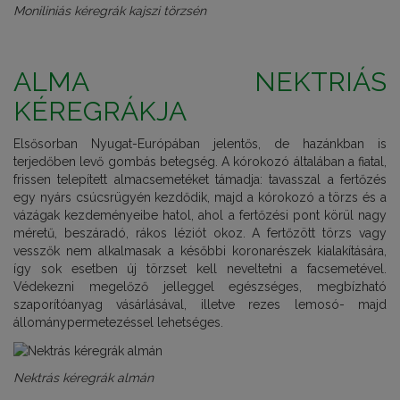
Moniliniás kéregrák kajszi törzsén
ALMA NEKTRIÁS
KÉREGRÁKJA
Elsősorban Nyugat-Európában jelentős, de hazánkban is
terjedőben levő gombás betegség. A kórokozó általában a fiatal,
frissen telepített almacsemetéket támadja: tavasszal a fertőzés
egy nyárs csúcsrügyén kezdődik, majd a kórokozó a törzs és a
vázágak kezdeményeibe hatol, ahol a fertőzési pont körül nagy
méretű, beszáradó, rákos léziót okoz. A fertőzött törzs vagy
vesszők nem alkalmasak a későbbi koronarészek kialakítására,
így sok esetben új törzset kell neveltetni a facsemetével.
Védekezni megelőző jelleggel egészséges, megbízható
szaporítóanyag vásárlásával, illetve rezes lemosó- majd
állománypermetezéssel lehetséges.
Nektrás kéregrák almán