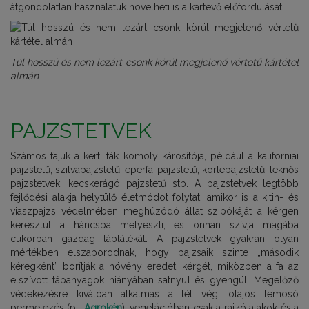
átgondolatlan használatuk növelheti is a kártevő előfordulását.
Túl hosszú és nem lezárt csonk körül megjelenő vértetű kártétel
almán
PAJZSTETVEK
Számos fajuk a kerti fák komoly károsítója, például a kaliforniai
pajzstetű, szilvapajzstetű, eperfa-pajzstetű, körtepajzstetű, teknős
pajzstetvek, kecskerágó pajzstetű stb. A pajzstetvek legtöbb
fejlődési alakja helytülő életmódot folytat, amikor is a kitin- és
viaszpajzs védelmében meghúzódó állat szipókáját a kérgen
keresztül a háncsba mélyeszti, és onnan szívja magába
cukorban gazdag táplálékát. A pajzstetvek gyakran olyan
mértékben elszaporodnak, hogy pajzsaik szinte „második
kéregként” borítják a növény eredeti kérgét, miközben a fa az
elszívott tápanyagok hiányában satnyul és gyengül. Megelőző
védekezésre kiválóan alkalmas a tél végi olajos lemosó
permetezés (pl.
Agrokén
), vegetációban csak a rajzó alakok és a