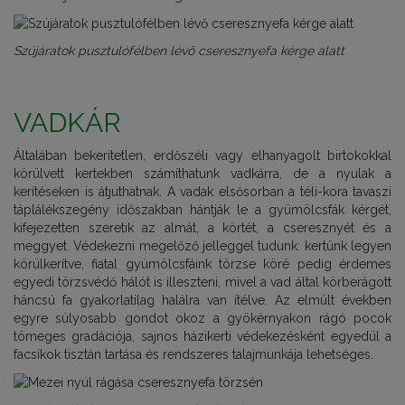
Szújáratok pusztulófélben lévő cseresznyefa kérge alatt
VADKÁR
Általában bekerítetlen, erdőszéli vagy elhanyagolt birtokokkal
körülvett kertekben számíthatunk vadkárra, de a nyulak a
kerítéseken is átjuthatnak. A vadak elsősorban a téli-kora tavaszi
táplálékszegény időszakban hántják le a gyümölcsfák kérgét,
kifejezetten szeretik az almát, a körtét, a cseresznyét és a
meggyet. Védekezni megelőző jelleggel tudunk: kertünk legyen
körülkerítve, fiatal gyümölcsfáink törzse köré pedig érdemes
egyedi törzsvédő hálót is illeszteni, mivel a vad által körberágott
háncsú fa gyakorlatilag halálra van ítélve. Az elmúlt években
egyre súlyosabb gondot okoz a gyökérnyakon rágó pocok
tömeges gradációja, sajnos házikerti védekezésként egyedül a
facsíkok tisztán tartása és rendszeres talajmunkája lehetséges.