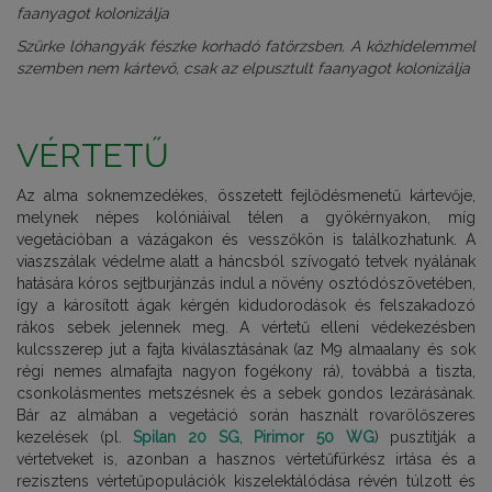
Szürke lóhangyák fészke korhadó fatörzsben. A közhidelemmel
szemben nem kártevő, csak az elpusztult faanyagot kolonizálja
VÉRTETŰ
Az alma soknemzedékes, összetett fejlődésmenetű kártevője,
melynek népes kolóniáival télen a gyökérnyakon, míg
vegetációban a vázágakon és vesszőkön is találkozhatunk. A
viaszszálak védelme alatt a háncsból szívogató tetvek nyálának
hatására kóros sejtburjánzás indul a növény osztódószövetében,
így a károsított ágak kérgén kidudorodások és felszakadozó
rákos sebek jelennek meg. A vértetű elleni védekezésben
kulcsszerep jut a fajta kiválasztásának (az M9 almaalany és sok
régi nemes almafajta nagyon fogékony rá), továbbá a tiszta,
csonkolásmentes metszésnek és a sebek gondos lezárásának.
Bár az almában a vegetáció során használt rovarölőszeres
kezelések (pl.
Spilan 20 SG
,
Pirimor 50 WG
) pusztítják a
vértetveket is, azonban a hasznos vértetűfürkész irtása és a
rezisztens vértetűpopulációk kiszelektálódása révén túlzott és