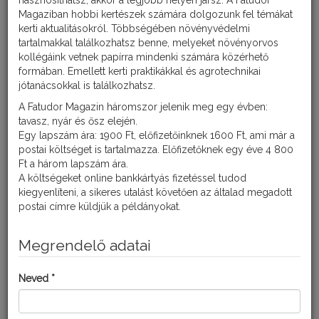
hasznosíthatsz, akkor a legjobb helyen jársz. A Fatudor
felhasználási
Magaziban hobbi kertészek számára dolgozunk fel témákat
célú fák és
kerti aktualitásokról. Többségében növényvédelmi
cserjék. A
tartalmakkal találkozhatsz benne, melyeket növényorvos
növényeink
kollégáink vetnek papírra mindenki számára közérhető
levelein, virágain
formában. Emellett kerti praktikákkal és agrotechnikai
vagy termésein
jótanácsokkal is találkozhatsz.
jelentkező
növényvédelmi
A Fatudor Magazin háromszor jelenik meg egy évben:
problémákat általában a kezdő kertbarátok is könnyűszerrel
tavasz, nyár és ősz elején.
kiszúrják, és a viszonylag könnyű elérhetőség miatt (néhány
Egy lapszám ára: 1900 Ft, előfizetőinknek 1600 Ft, ami már a
károsító kivételével) a növényvédelem is viszonylag egyszerűen
postai költséget is tartalmazza. Előfizetőknek egy éve 4 800
megoldható.
Ft a három lapszám ára.
A fásszárú kerti növények „belsejébe” azonban még a
A költségeket online bankkártyás fizetéssel tudod
legélesebb szemű kertész sem lát be, míg a szürkés és gyakran
kiegyenlíteni, a sikeres utalást követően az általad megadott
repedezett kérgen a felszíni károsítók is könnyedén
postai címre küldjük a példányokat.
megbújhatnak. Vegyük most sorba a kerti gyümölcstermőkön és
díszfákon előforduló leggyakoribb, a fakéreggel kapcsolatba
Megrendelő adatai
hozható károsítókat! Ehhez mindenekelőtt fontos megismerni a
többéves fás szár felépítését és az egyes részek növény
életében betöltött szerepét. Legbelül helyezkedik el a sok
Neved *
esetben üreges bél, majd ezt övezi koncentrikus körökben a két
faszövet (a geszt és a szíjács), melyek a fa stabilitásának