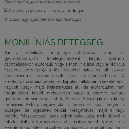
Mezei nyúl rágása cseresznyefa törzsén
A vadkár egy speciális formája hódrágás
MONILÍNIÁS BETEGSÉG
Bár a monilíniás betegséget elsősorban virág- és
gyümölcskárosító tünetegyüttesként tartjuk számon,
csonthéjasokon előfordul, hogy a Monilinia laxa vagy a Monifilia
fructicola kórokozója a fás részekbe hatol, és ott súlyos,
hosszútávon a növény pusztulásával járó tüneteket okoz. A
kórokozók számára behatolási kapuként általában a kezeletlenül
hagyott virág- majd hajtásfertőzés áll, de előfordulhat nem
megfelelően kezelt metszseben vagy a kéregre száradt
gyümölcsmúmián keresztüli fertőzés is. A vázágak és a kéreg
moniliniás fertőzöttségére utal a behatolási kapu helyén a
bőséges, de rágcsálék nélküli mézgafolyás, majd a nagy
méretű, felszakadozó rákos sebek kialakulása, mely idővel a
fölötte található koronarészek elhalásához vezet. A monilíniás
kéregfertőzés ellen egyetlen védekezés a megelőzés: ha a