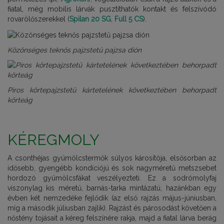
fiatal, még mobilis lárvák pusztíthatók kontakt és felszívódó
rovarölőszerekkel (
Spilan 20 SG
,
Full 5 CS
).
Közönséges teknős pajzstetű pajzsa dión
Piros körtepajzstetű kártetelének következtében behorpadt
körteág
KÉREGMOLY
A csonthéjas gyümölcstermők súlyos károsítója, elsősorban az
idősebb, gyengébb kondíciójú és sok nagyméretű metszsebet
hordozó gyümölcsfákat veszélyezteti. Ez a sodrómolyfaj
viszonylag kis méretű, barnás-tarka mintázatú, hazánkban egy
évben két nemzedéke fejlődik (az első rajzás május-júniusban,
míg a második júliusban zajlik). Rajzást és párosodást követően a
nőstény tojásait a kéreg felszínére rakja, majd a fiatal lárva berág