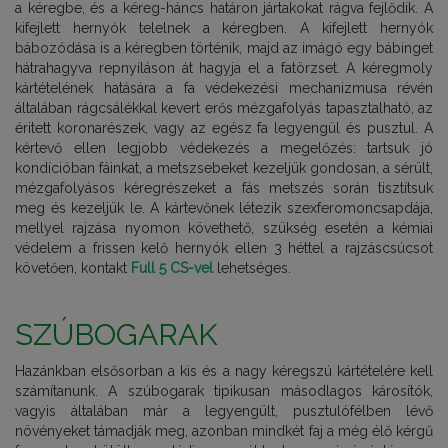
a kéregbe, és a kéreg-háncs határon jártakokat rágva fejlődik. A
kifejlett hernyók telelnek a kéregben. A kifejlett hernyók
bábozódása is a kéregben történik, majd az imágó egy bábinget
hátrahagyva repnyíláson át hagyja el a fatörzset. A kéregmoly
kártételének hatására a fa védekezési mechanizmusa révén
általában rágcsálékkal kevert erős mézgafolyás tapasztalható, az
éritett koronarészek, vagy az egész fa legyengül és pusztul. A
kértevő ellen legjobb védekezés a megelőzés: tartsuk jó
kondícióban fáinkat, a metszsebeket kezeljük gondosan, a sérült,
mézgafolyásos kéregrészeket a fás metszés során tisztítsuk
meg és kezeljük le. A kártevőnek létezik szexferomoncsapdája,
mellyel rajzása nyomon követhető, szükség esetén a kémiai
védelem a frissen kelő hernyók ellen 3 héttel a rajzáscsúcsot
követően, kontakt
Full 5 CS-vel
lehetséges.
SZÚBOGARAK
Hazánkban elsősorban a kis és a nagy kéregszú kártételére kell
számítanunk. A szúbogarak tipikusan másodlagos károsítók,
vagyis általában már a legyengült, pusztulófélben lévő
növényeket támadják meg, azonban mindkét faj a még élő kérgű