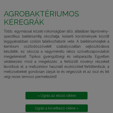
AGROBAKTÉRIUMOS
KÉREGRÁK
Több, egymással közeli rokonságban álló, általában tápnövény-
specifikus baktériumfaj okozhatja, kiskerti körülmények között
leggyakrabban szőlőn találkozhatunk vele. A baktériumsejtek a
kambium osztódószövetét szabályozatlan sejtosztódásra
késztetik, ez okozza a nagyméretű rákos szövetszaporulatok
megjelenését. Tipikus gyengültségi és sebparazita. Egyetlen
védekezési mód a megelőzés: a fertőzött növényi részeket
távolítsuk el, a metszéskor használt eszközöket fertőtlenítsük, a
metszsebeket gondosan zárjuk le és végezzük el az őszi és tél
végi rezes lemosó permetezést!
« Ugrás az előző cikkre
Ugrás a következő cikkre »