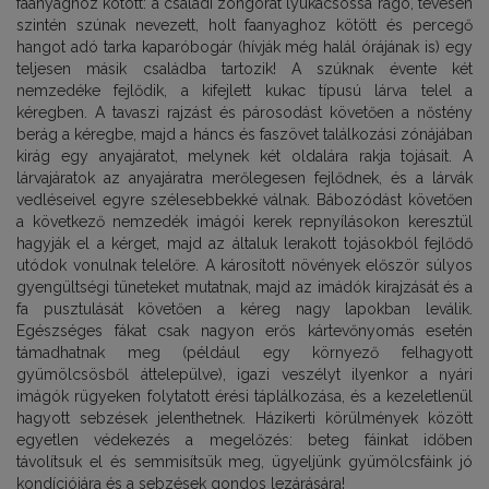
faanyaghoz kötött: a családi zongorát lyukacsossá rágó, tévesen
szintén szúnak nevezett, holt faanyaghoz kötött és percegő
hangot adó tarka kaparóbogár (hívják még halál órájának is) egy
teljesen másik családba tartozik! A szúknak évente két
nemzedéke fejlődik, a kifejlett kukac típusú lárva telel a
kéregben. A tavaszi rajzást és párosodást követően a nőstény
berág a kéregbe, majd a háncs és faszövet találkozási zónájában
kirág egy anyajáratot, melynek két oldalára rakja tojásait. A
lárvajáratok az anyajáratra merőlegesen fejlődnek, és a lárvák
vedléseivel egyre szélesebbekké válnak. Bábozódást követően
a következő nemzedék imágói kerek repnyílásokon keresztül
hagyják el a kérget, majd az általuk lerakott tojásokból fejlődő
utódok vonulnak telelőre. A károsított növények először súlyos
gyengültségi tüneteket mutatnak, majd az imádók kirajzását és a
fa pusztulását követően a kéreg nagy lapokban leválik.
Egészséges fákat csak nagyon erős kártevőnyomás esetén
támadhatnak meg (például egy környező felhagyott
gyümölcsösből áttelepülve), igazi veszélyt ilyenkor a nyári
imágók rügyeken folytatott érési táplálkozása, és a kezeletlenül
hagyott sebzések jelenthetnek. Házikerti körülmények között
egyetlen védekezés a megelőzés: beteg fáinkat időben
távolítsuk el és semmisítsük meg, ügyeljünk gyümölcsfáink jó
kondíciójára és a sebzések gondos lezárására!