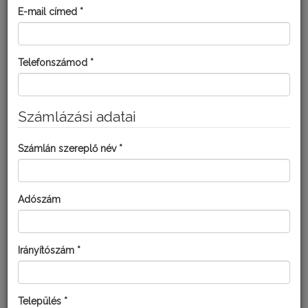
E-mail címed *
Fokozhatjuk a permetezőszer tapadását és hatását, ha keverünk
a permetlébe
Eco-Film
et!
Telefonszámod *
Kép forrása: en.wikipedia.org, Scot Nelson
Számlázási adatai
Számlán szereplő név *
Kultúra:
Adószám
Paradicsom
MEGOLDÁS BIO KERTÉSZEK
Irányítószám *
RÉSZÉRE:
Település *