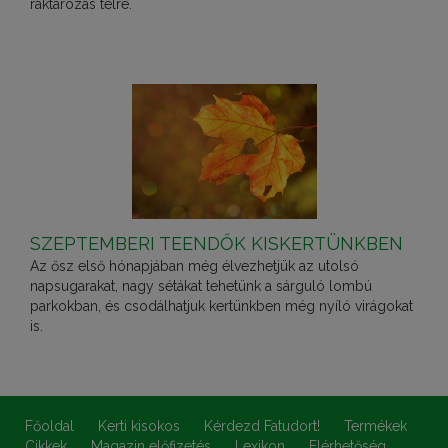
raktározás télre.
SZEPTEMBERI TEENDŐK KISKERTÜNKBEN
Az ősz első hónapjában még élvezhetjük az utolsó
napsugarakat, nagy sétákat tehetünk a sárguló lombú
parkokban, és csodálhatjuk kertünkben még nyíló virágokat
is.
Főoldal
Kerti kisokos
Kérdezd Fatudort!
Termékek
Cikkek
Magazin előfizetés
Lexikon
Elérhetőség