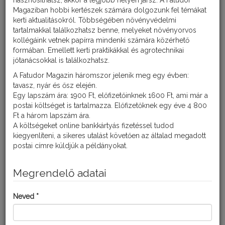
hasznosíthatsz, akkor a legjobb helyen jársz. A Fatudor
Magaziban hobbi kertészek számára dolgozunk fel témákat
kerti aktualitásokról. Többségében növényvédelmi
tartalmakkal találkozhatsz benne, melyeket növényorvos
kollégáink vetnek papírra mindenki számára közérhető
Kórkép
formában. Emellett kerti praktikákkal és agrotechnikai
jótanácsokkal is találkozhatsz.
A paradicsom legsúlyosabb kórokozója. Megtámadhatja a
leveleket, a szárat és a termést is. Az idősebb levelek szélétől
A Fatudor Magazin háromszor jelenik meg egy évben:
indulnak a tünetek, amik kezdetben sárgás, világoszöldes foltok,
tavasz, nyár és ősz elején.
majd ezek barnává válnak, nagyobbak lesznek, és a levél
Egy lapszám ára: 1900 Ft, előfizetőinknek 1600 Ft, ami már a
elszárad. A bogyókon megjelenő foltok körkörösen mintázottak,
postai költséget is tartalmazza. Előfizetőknek egy éve 4 800
a paradicsom húsába mélyedő és kemény tapintásúak. A gomba
Ft a három lapszám ára.
az elhalt növényi maradványokban telel és az enyhébb,
A költségeket online bankkártyás fizetéssel tudod
csapadékos, párás időjárás kedvez a kialakulásának.
kiegyenlíteni, a sikeres utalást követően az általad megadott
postai címre küldjük a példányokat.
Védekezés/Megelőzés
Megrendelő adatai
Megelőző védekezésként alkalmazzunk helyes vetésváltást,
ugyanarra a helyre egymást követő években ne kerüljön
Neved *
paradicsom. A fertőzött növényi maradványokat gondosan
távolítsuk el. Ügyeljünk a növény megfelelő tápanyagellátásáról
és vegyszeres védelméről.