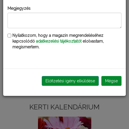
MILYEN KÁROSÍTÓKRA
Megjegyzés
HASZNÁLATOS:
BURGONYA
Burgonyavész
Nyilatkozom, hogy a magazin megrendeléséhez
kapcsolódó
adatkezelési tájékoztatót
elolvastam,
PARADICSOM
megismertem.
Paradicsomvész
SZŐLŐ
Szőlőperonoszpóra
Előfizetési igény elküldése
Mégse
Kérdezd Fatudort!
KERTI KALENDÁRIUM