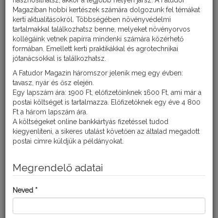
hasznosíthatsz, akkor a legjobb helyen jársz. A Fatudor
Magaziban hobbi kertészek számára dolgozunk fel témákat
kerti aktualitásokról. Többségében növényvédelmi
tartalmakkal találkozhatsz benne, melyeket növényorvos
kollégáink vetnek papírra mindenki számára közérhető
Peronoszpóra elleni készítmény mindkét hatóanyag jól
formában. Emellett kerti praktikákkal és agrotechnikai
bevált kombinációt képez az intenzív növekedési
jótanácsokkal is találkozhatsz.
időszakban és nagy fertőzési nyomás esetén is.
A Fatudor Magazin háromszor jelenik meg egy évben:
tavasz, nyár és ősz elején.
Egy lapszám ára: 1900 Ft, előfizetőinknek 1600 Ft, ami már a
AZ ARMETIL C
postai költséget is tartalmazza. Előfizetőknek egy éve 4 800
ALKALMAZÁSA
Ft a három lapszám ára.
A költségeket online bankkártyás fizetéssel tudod
kiegyenlíteni, a sikeres utalást követően az általad megadott
postai címre küldjük a példányokat.
Szőlőben
peronoszpóra ellen a készítménnyel végzett
kezeléseket, permetezési programba illesztve, a
Megrendelő adatai
fertőzésveszélyes időszakban, előrejelzésre alapozottan
megelőző jelleggel általában a hajtások 30-40 cmes
állapotában szükséges megkezdeni és a fertőzési
Neved *
nyomástól függően 10-14 nap múlva célszerű
megismételni.