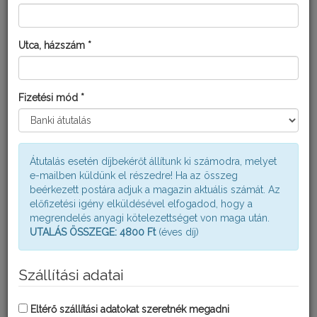
ARMETIL C HATÓANYAGA:
80 g/kg metalaxil + 570 g/kg réz-oxiklorid
Utca, házszám *
FORMULÁCIÓ:
nedvesítő por (WP)
Fizetési mód *
KISZERELÉS:
30 g
Átutalás esetén díjbekérőt állítunk ki számodra, melyet
FORGALMAZÁSI KATEGÓRIA:
e-mailben küldünk el részedre! Ha az összeg
beérkezett postára adjuk a magazin aktuális számát. Az
II.
előfizetési igény elküldésével elfogadod, hogy a
megrendelés anyagi kötelezettséget von maga után.
Használat előtt feltétlenül olvassa el a termék címkéjét is!
UTALÁS ÖSSZEGE: 4800 Ft
(éves díj)
Használat előtt feltétlenül olvassa el a termék címkéjét is!
Szállítási adatai
Vásárlás
Eltérő szállítási adatokat szeretnék megadni