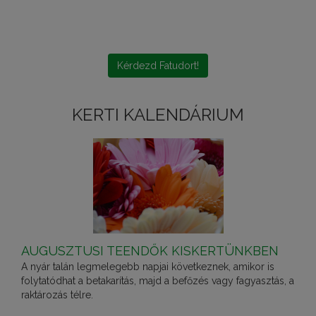
Kérdezd Fatudort!
KERTI KALENDÁRIUM
AUGUSZTUSI TEENDŐK KISKERTÜNKBEN
A nyár talán legmelegebb napjai következnek, amikor is
folytatódhat a betakarítás, majd a befőzés vagy fagyasztás, a
raktározás télre.