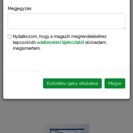
Megjegyzés
Nyilatkozom, hogy a magazin megrendeléséhez
kapcsolódó
adatkezelési tájékoztatót
elolvastam,
megismertem.
Előfizetési igény elküldése
Mégse
BORDÓI EXTRA