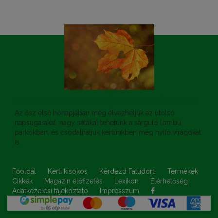
SZEPTEMBERI TEENDŐK KISKERTÜNKBEN
Az ősz első hónapjában még élvezhetjük az utolsó
napsugarakat, nagy sétákat tehetünk a sárguló lombú
parkokban, és csodálhatjuk kertünkben még nyíló virágokat
is.
Főoldal
Kerti kisokos
Kérdezd Fatudort!
Termékek
Cikkek
Magazin előfizetés
Lexikon
Elérhetőség
Adatkezelési tájékoztató
Impresszum