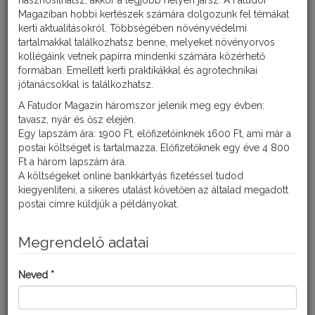
hasznosíthatsz, akkor a legjobb helyen jársz. A Fatudor
Magaziban hobbi kertészek számára dolgozunk fel témákat
kerti aktualitásokról. Többségében növényvédelmi
tartalmakkal találkozhatsz benne, melyeket növényorvos
kollégáink vetnek papírra mindenki számára közérhető
formában. Emellett kerti praktikákkal és agrotechnikai
jótanácsokkal is találkozhatsz.
KARATHANE STAR
A Fatudor Magazin háromszor jelenik meg egy évben:
tavasz, nyár és ősz elején.
Egy lapszám ára: 1900 Ft, előfizetőinknek 1600 Ft, ami már a
postai költséget is tartalmazza. Előfizetőknek egy éve 4 800
Ft a három lapszám ára.
A költségeket online bankkártyás fizetéssel tudod
kiegyenlíteni, a sikeres utalást követően az általad megadott
postai címre küldjük a példányokat.
Megrendelő adatai
Neved *