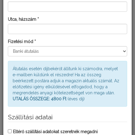
SIGNUM WG
Utca, házszám *
Fizetési mód *
Átutalás esetén díjbekérőt állítunk ki számodra, melyet
e-mailben küldünk el részedre! Ha az összeg
beérkezett postára adjuk a magazin aktuális számát. Az
előfizetési igény elküldésével elfogadod, hogy a
megrendelés anyagi kötelezettséget von maga után.
UTALÁS ÖSSZEGE: 4800 Ft
(éves díj)
ARMETIL C
Szállítási adatai
Eltérő szállítási adatokat szeretnék megadni