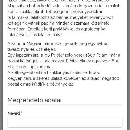
hasznosíthatsz, akkor a legjobb helyen jársz. A Fatudor
Magaziban hobbi kertészek számára dolgozunk fel témákat
kerti aktualitásokról. Többségében növényvédelmi
tartalmakkal találkozhatsz benne, melyeket növényorvos
kollégáink vetnek papírra mindenki számára közérhető
formában. Emellett kerti praktikákkal és agrotechnikai
jótanácsokkal is találkozhatsz.
A Fatudor Magazin háromszor jelenik meg egy évben:
tavasz, nyár és ősz elején.
Egy lapszám ára: 1900 Ft, előfizetőinknek 1600 Ft, ami már a
postai költséget is tartalmazza. Előfizetőknek egy éve 4 800
Kártétele akkor válik jelentőssé, ha a bab egymást követő
Ft a három lapszám ára.
években ugyanarra a területre kerül vissza. A talajban átteleő
A költségeket online bankkártyás fizetéssel tudod
bábokból kirajzó legyek ápriis végén-májusban jelennek meg
kiegyenlíteni, a sikeres utalást követően az általad megadott
kertünken. Tojásaikat a kelő növényekre vagy a talajra rakják. A
postai címre küldjük a példányokat.
kikelő csontszínű lárvák befúrják magukat a növény
főgyökerébe, vagy a szárba, aminek következtében a növény
elpusztul. Védekezés kulcsa a vetésforgó betartása, illetve az
Megrendelő adatai
imágók tömeges megjelenésekor kontakt hatású készítmények
használata.
Neved *
Kultúra:
Bab