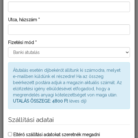
Kérdezd Fatudort!
Utca, házszám *
KERTI KALENDÁRIUM
Fizetési mód *
Átutalás esetén díjbekérőt állítunk ki számodra, melyet
e-mailben küldünk el részedre! Ha az összeg
beérkezett postára adjuk a magazin aktuális számát. Az
előfizetési igény elküldésével elfogadod, hogy a
megrendelés anyagi kötelezettséget von maga után.
AUGUSZTUSI TEENDŐK KISKERTÜNKBEN
UTALÁS ÖSSZEGE: 4800 Ft
(éves díj)
A nyár talán legmelegebb napjai következnek, amikor is
folytatódhat a betakarítás, majd a befőzés vagy fagyasztás, a
raktározás télre.
Szállítási adatai
Eltérő szállítási adatokat szeretnék megadni