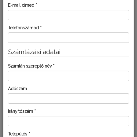
E-mail címed *
MEGOLDÁSOK KISKERTI
FELHASZNÁLÓKNAK:
Telefonszámod *
Számlázási adatai
Számlán szereplő név *
Adószám
Irányítószám *
SPILAN 20 SG
Település *