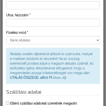
Utca, házszám *
FITOMAXX NITROGÉN OLDAT
Fizetési mód *
Átutalás esetén díjbekérőt állítunk ki számodra, melyet
e-mailben küldünk el részedre! Ha az összeg
beérkezett postára adjuk a magazin aktuális számát. Az
előfizetési igény elküldésével elfogadod, hogy a
megrendelés anyagi kötelezettséget von maga után.
UTALÁS ÖSSZEGE: 4800 Ft
(éves díj)
Szállítási adatai
Eltérő szállítási adatokat szeretnék megadni