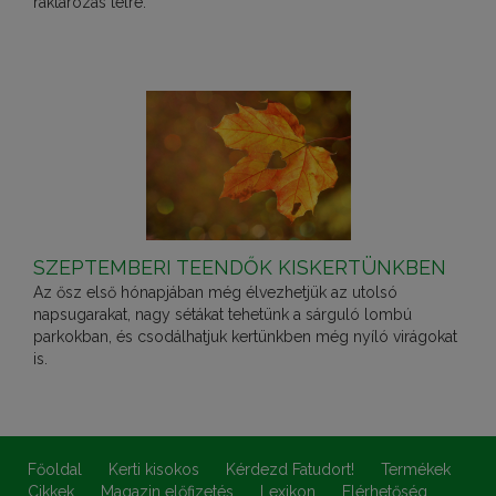
raktározás télre.
SZEPTEMBERI TEENDŐK KISKERTÜNKBEN
Az ősz első hónapjában még élvezhetjük az utolsó
napsugarakat, nagy sétákat tehetünk a sárguló lombú
parkokban, és csodálhatjuk kertünkben még nyíló virágokat
is.
Főoldal
Kerti kisokos
Kérdezd Fatudort!
Termékek
Cikkek
Magazin előfizetés
Lexikon
Elérhetőség