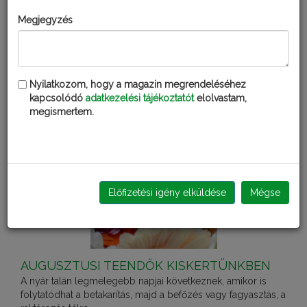
KISKERTÉSZ VIRÁGÖZÖN
Megjegyzés
Nyilatkozom, hogy a magazin megrendeléséhez
Kérdezd Fatudort!
kapcsolódó
adatkezelési tájékoztatót
elolvastam,
megismertem.
KERTI KALENDÁRIUM
Előfizetési igény elküldése
Mégse
AUGUSZTUSI TEENDŐK KISKERTÜNKBEN
A nyár talán legmelegebb napjai következnek, amikor is
folytatódhat a betakarítás, majd a befőzés vagy fagyasztás, a