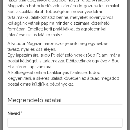
hasznosíthatsz, akkor a legjobb helyen jársz. A Fatudor
Magaziban hobbi kertészek számára dolgozunk fel témákat
kerti aktualitásokról. Többségében növényvédelmi
tartalmakkal találkozhatsz benne, melyeket növényorvos
kollégáink vetnek papírra mindenki számára közérhető
formában. Emellett kerti praktikákkal és agrotechnikai
jótanácsokkal is találkozhatsz.
A Fatudor Magazin háromszor jelenik meg egy évben:
tavasz, nyár és ősz elején.
Egy lapszám ára: 1900 Ft, előfizetőinknek 1600 Ft, ami már a
postai költséget is tartalmazza. Előfizetőknek egy éve 4 800
A nitrogén a legfontosabb tápelem. A nitrogénnek van a
Ft a három lapszám ára.
legnagyobb hatása a növények zöld tömegére és a termés
A költségeket online bankkártyás fizetéssel tudod
növekedésére. Ezért a növények feltűnően jelzik hiányát.
kiegyenlíteni, a sikeres utalást követően az általad megadott
postai címre küldjük a példányokat.
Tünetei
Megrendelő adatai
A nitrogén hiánya miatt a növények növekedése megáll. A szárra
és a levelekre jellemző lesz a merevtartás. Az idősebb, alsóbb
levelek sárgulni kedenek, majd le is hullhatnak. Az elszineződés
Neved *
egyformán érinti a levéllemezt és a levélereket is. A
gyökértömeg csökken, így a felvett tápanyagok mennyisége is