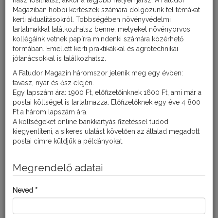
hasznosíthatsz, akkor a legjobb helyen jársz. A Fatudor
Magaziban hobbi kertészek számára dolgozunk fel témákat
kerti aktualitásokról. Többségében növényvédelmi
tartalmakkal találkozhatsz benne, melyeket növényorvos
kollégáink vetnek papírra mindenki számára közérhető
formában. Emellett kerti praktikákkal és agrotechnikai
jótanácsokkal is találkozhatsz.
A Fatudor Magazin háromszor jelenik meg egy évben:
tavasz, nyár és ősz elején.
Egy lapszám ára: 1900 Ft, előfizetőinknek 1600 Ft, ami már a
postai költséget is tartalmazza. Előfizetőknek egy éve 4 800
KÁRKÉP
Ft a három lapszám ára.
A költségeket online bankkártyás fizetéssel tudod
Padlizsánon elsősorban a zöld őszibarack levéltetű (Myzus
kiegyenlíteni, a sikeres utalást követően az általad megadott
persicae) és a fekete répalevéltetű
postai címre küldjük a példányokat.
(Aphis fabae) kolóniáival találkozhatunk, elsősorban a nyár
második felében. Mindkét
levéltetűfaj gazdacserés, vagyis a telet és a tavaszt különböző
Megrendelő adatai
fásszárú tápnövényeken töltik,
melyekről a nyár elején megjelenő szárnyas, úgynevezett
Neved *
migráns alakok vándorolnak át a
lágyszárú tápnövényekre, köztük a padlizsánra is. A nyári
nemzedékek csupa nőstény