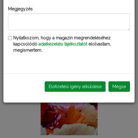
Megjegyzés
FULL 5 CS
Nyilatkozom, hogy a magazin megrendeléséhez
kapcsolódó
adatkezelési tájékoztatót
elolvastam,
megismertem.
Kérdezd Fatudort!
KERTI KALENDÁRIUM
Előfizetési igény elküldése
Mégse