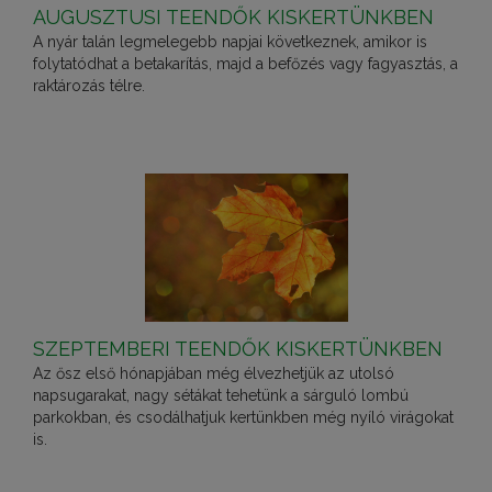
AUGUSZTUSI TEENDŐK KISKERTÜNKBEN
A nyár talán legmelegebb napjai következnek, amikor is
folytatódhat a betakarítás, majd a befőzés vagy fagyasztás, a
raktározás télre.
SZEPTEMBERI TEENDŐK KISKERTÜNKBEN
Az ősz első hónapjában még élvezhetjük az utolsó
napsugarakat, nagy sétákat tehetünk a sárguló lombú
parkokban, és csodálhatjuk kertünkben még nyíló virágokat
is.