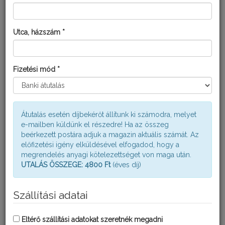
alapozottan, a kis kolóniák megjelenésének idején kontakt Full
5CS-vel végzett lombpermetezéssel lehetséges.
Elhúzódó kártevő-betelepülés esetén a kezelést szükség szerint
Utca, házszám *
ismételjük meg!
Kultúra:
Padlizsán
Fizetési mód *
MEGOLDÁSOK KISKERTI
FELHASZNÁLÓKNAK:
Átutalás esetén díjbekérőt állítunk ki számodra, melyet
e-mailben küldünk el részedre! Ha az összeg
beérkezett postára adjuk a magazin aktuális számát. Az
előfizetési igény elküldésével elfogadod, hogy a
megrendelés anyagi kötelezettséget von maga után.
UTALÁS ÖSSZEGE: 4800 Ft
(éves díj)
Szállítási adatai
Eltérő szállítási adatokat szeretnék megadni