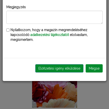
Megjegyzés
KISKERTÉSZ NPK 15-15-15
Nyilatkozom, hogy a magazin megrendeléséhez
kapcsolódó
adatkezelési tájékoztatót
elolvastam,
megismertem.
Kérdezd Fatudort!
KERTI KALENDÁRIUM
Előfizetési igény elküldése
Mégse