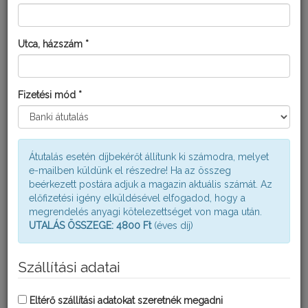
Utca, házszám *
Fizetési mód *
KISKERTÉSZ LUBOFOS 0-12-20
Átutalás esetén díjbekérőt állítunk ki számodra, melyet
e-mailben küldünk el részedre! Ha az összeg
beérkezett postára adjuk a magazin aktuális számát. Az
előfizetési igény elküldésével elfogadod, hogy a
megrendelés anyagi kötelezettséget von maga után.
UTALÁS ÖSSZEGE: 4800 Ft
(éves díj)
Szállítási adatai
Eltérő szállítási adatokat szeretnék megadni