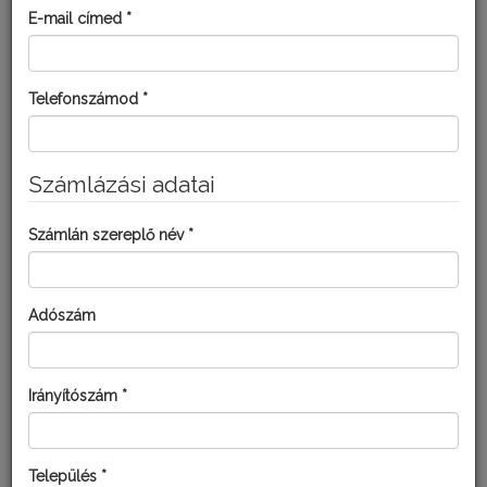
E-mail címed *
Telefonszámod *
Számlázási adatai
KISKERTÉSZ VIRÁGÖZÖN
Számlán szereplő név *
Adószám
Irányítószám *
Település *