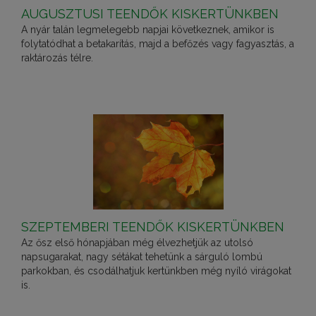
AUGUSZTUSI TEENDŐK KISKERTÜNKBEN
A nyár talán legmelegebb napjai következnek, amikor is
folytatódhat a betakarítás, majd a befőzés vagy fagyasztás, a
raktározás télre.
SZEPTEMBERI TEENDŐK KISKERTÜNKBEN
Az ősz első hónapjában még élvezhetjük az utolsó
napsugarakat, nagy sétákat tehetünk a sárguló lombú
parkokban, és csodálhatjuk kertünkben még nyíló virágokat
is.