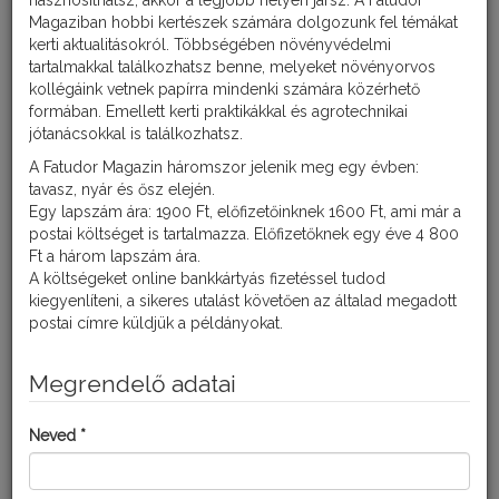
hasznosíthatsz, akkor a legjobb helyen jársz. A Fatudor
Magaziban hobbi kertészek számára dolgozunk fel témákat
Tünetei
kerti aktualitásokról. Többségében növényvédelmi
tartalmakkal találkozhatsz benne, melyeket növényorvos
A tövek
kollégáink vetnek papírra mindenki számára közérhető
visszamaradnak a
formában. Emellett kerti praktikákkal és agrotechnikai
fejlődésben,
jótanácsokkal is találkozhatsz.
érzékenyebbek
lesznek a vízhiányra.
A Fatudor Magazin háromszor jelenik meg egy évben:
Az idősebb levelek
tavasz, nyár és ősz elején.
csúcsa és a
Egy lapszám ára: 1900 Ft, előfizetőinknek 1600 Ft, ami már a
levélszélek
postai költséget is tartalmazza. Előfizetőknek egy éve 4 800
elsárgulnak, idővel a levélerek közti egész levéllemez kisárgul.
Ft a három lapszám ára.
Kultúra:
A költségeket online bankkártyás fizetéssel tudod
Paprika
kiegyenlíteni, a sikeres utalást követően az általad megadott
postai címre küldjük a példányokat.
MEGOLDÁSOK KISKERTI
Megrendelő adatai
FELHASZNÁLÓKNAK:
Neved *