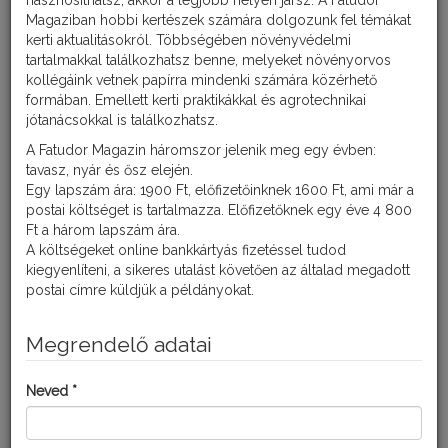
hasznosíthatsz, akkor a legjobb helyen jársz. A Fatudor
ápoló
Magaziban hobbi kertészek számára dolgozunk fel témákat
gondoskodását.
kerti aktualitásokról. Többségében növényvédelmi
A hőmérséklet
tartalmakkal találkozhatsz benne, melyeket növényorvos
emelkedésével
bizony az elvégzendő feladatok száma is egyre növekszik
kollégáink vetnek papírra mindenki számára közérhető
kertjeinkben.
formában. Emellett kerti praktikákkal és agrotechnikai
jótanácsokkal is találkozhatsz.
GYÜMÖLCSFÁK METSZÉSE
A Fatudor Magazin háromszor jelenik meg egy évben:
tavasz, nyár és ősz elején.
Egy lapszám ára: 1900 Ft, előfizetőinknek 1600 Ft, ami már a
Alma- és körtefáink téli, kora tavaszi metszése alapvetően
postai költséget is tartalmazza. Előfizetőknek egy éve 4 800
meghatározza a sikeres gyümölcstermesztést. Igyekezzünk
Ft a három lapszám ára.
olyan lombkoronát kialakítani, ami növeli majd az év közbeni
A költségeket online bankkártyás fizetéssel tudod
növényvédelmi kezelések hatékonyságát.
Szellős koronát
kiegyenlíteni, a sikeres utalást követően az általad megadott
alakítsunk ki, ami megkönnyíti a permetlé bejutását a korona
postai címre küldjük a példányokat.
közepébe is. Igyekezzünk a vízhajtások tömeges képződését
megelőzni, ezáltal tudjuk csökkenteni a vértetű, a zöld
almalevéltetű, illetve a kaliforniai pajzstetű elszaporodásának
Megrendelő adatai
mértékét. Kéregkaparóval, drótkefével tisztogassuk le a fák
törzsét, a vázágakat. A hernyófészkeket, tojáscsomókat távolítsuk
Neved *
el.
Márciusban igyekezzünk sort keríteni naspolyánk metszésére is.