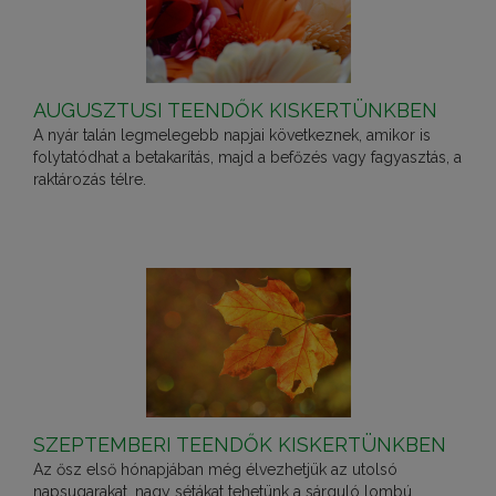
AUGUSZTUSI TEENDŐK KISKERTÜNKBEN
A nyár talán legmelegebb napjai következnek, amikor is
folytatódhat a betakarítás, majd a befőzés vagy fagyasztás, a
raktározás télre.
SZEPTEMBERI TEENDŐK KISKERTÜNKBEN
Az ősz első hónapjában még élvezhetjük az utolsó
napsugarakat, nagy sétákat tehetünk a sárguló lombú