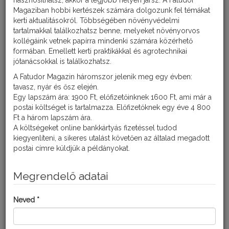
hasznosíthatsz, akkor a legjobb helyen jársz. A Fatudor
Magaziban hobbi kertészek számára dolgozunk fel témákat
kerti aktualitásokról. Többségében növényvédelmi
tartalmakkal találkozhatsz benne, melyeket növényorvos
kollégáink vetnek papírra mindenki számára közérhető
formában. Emellett kerti praktikákkal és agrotechnikai
jótanácsokkal is találkozhatsz.
A Fatudor Magazin háromszor jelenik meg egy évben:
tavasz, nyár és ősz elején.
Egy lapszám ára: 1900 Ft, előfizetőinknek 1600 Ft, ami már a
postai költséget is tartalmazza. Előfizetőknek egy éve 4 800
A gyomnak tekinthető minden olyan növény, ami az adott kultúra
Ft a három lapszám ára.
szempontjából nem kívánatos. A gyomok igen károsak lehetnek
A költségeket online bankkártyás fizetéssel tudod
a kultúrnövényekre, hiszen elveszik tőlük a vizet, a tápanyagot, a
kiegyenlíteni, a sikeres utalást követően az általad megadott
termőhelyet és még be is árnyékolhatják őket. Betegségek
postai címre küldjük a példányokat.
köztes gazdái lehetnek, rontják a termésértéket és
akadályozhatják a növényvédelmi munkákat.
Megrendelő adatai
A képen: Pirókujjas muhar (egyszikű)
Neved *
Kultúra:
Birs, Alma, Őszibarack, Körte, Kajszibarack, Cseresznye, Szilva,
Szamóca, Köszméte, Szőlő, Málna, Szeder, Paprika, Paradicsom,