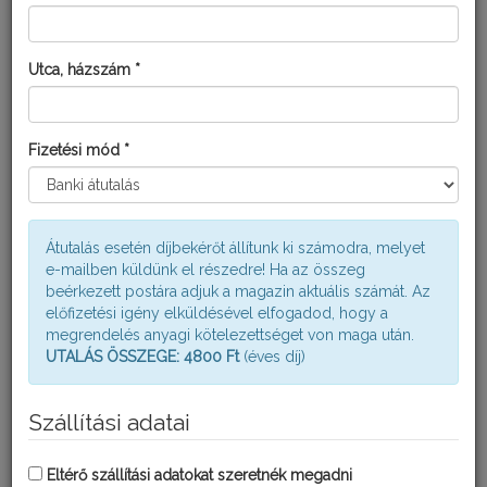
SHARPEN 330 EC
Utca, házszám *
Fizetési mód *
Kérdezd Fatudort!
Átutalás esetén díjbekérőt állítunk ki számodra, melyet
KERTI KALENDÁRIUM
e-mailben küldünk el részedre! Ha az összeg
beérkezett postára adjuk a magazin aktuális számát. Az
előfizetési igény elküldésével elfogadod, hogy a
megrendelés anyagi kötelezettséget von maga után.
UTALÁS ÖSSZEGE: 4800 Ft
(éves díj)
Szállítási adatai
AUGUSZTUSI TEENDŐK KISKERTÜNKBEN
Eltérő szállítási adatokat szeretnék megadni