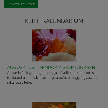
Kérdezd Fatudort!
KERTI KALENDÁRIUM
AUGUSZTUSI TEENDŐK KISKERTÜNKBEN
A nyár talán legmelegebb napjai következnek, amikor is
folytatódhat a betakarítás, majd a befőzés vagy fagyasztás, a
raktározás télre.