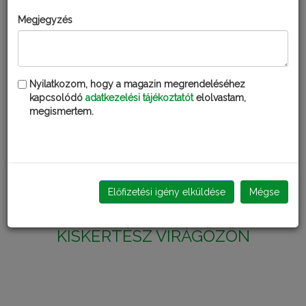
Megjegyzés
Nyilatkozom, hogy a magazin megrendeléséhez
kapcsolódó
adatkezelési tájékoztatót
elolvastam,
megismertem.
Előfizetési igény elküldése
Mégse
KISKERTÉSZ VIRÁGÖZÖN