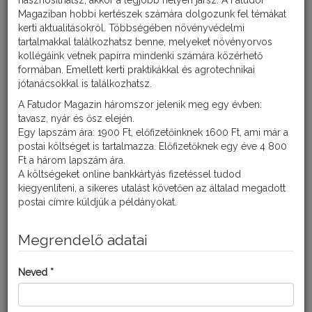
hasznosíthatsz, akkor a legjobb helyen jársz. A Fatudor
Magaziban hobbi kertészek számára dolgozunk fel témákat
kerti aktualitásokról. Többségében növényvédelmi
tartalmakkal találkozhatsz benne, melyeket növényorvos
kollégáink vetnek papírra mindenki számára közérhető
formában. Emellett kerti praktikákkal és agrotechnikai
jótanácsokkal is találkozhatsz.
A Fatudor Magazin háromszor jelenik meg egy évben:
tavasz, nyár és ősz elején.
Egy lapszám ára: 1900 Ft, előfizetőinknek 1600 Ft, ami már a
postai költséget is tartalmazza. Előfizetőknek egy éve 4 800
A nitrogén a legfontosabb tápelem. A nitrogénnek van a
Ft a három lapszám ára.
legnagyobb hatása a növények zöld tömegére és a termés
A költségeket online bankkártyás fizetéssel tudod
növekedésére. Ezért a növények feltűnően jelzik hiányát.
kiegyenlíteni, a sikeres utalást követően az általad megadott
postai címre küldjük a példányokat.
Tünetei
Megrendelő adatai
A nitrogénhiány tünei gyorsan megjelennek az alsó idősebb
leveleken, amelyek sárgászöldek, sárgák lesznek, majd
lehullnak. A sárgulás illetve a zöld levélszín kivilágosodása a
Neved *
levél csúcsától indul. Az egész levéllemez idővel sárgákká,
halványakká válnak, miközben a középső, majd fiatalabb