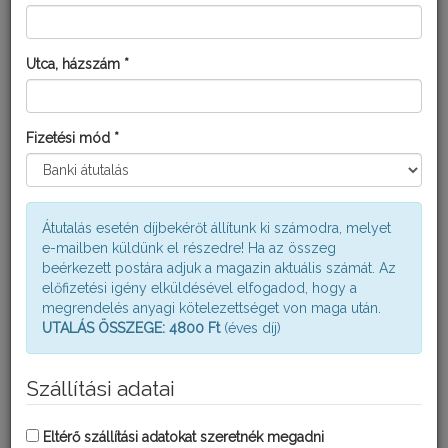
FITOMAXX NITROGÉN OLDAT
Utca, házszám *
Fizetési mód *
Átutalás esetén díjbekérőt állítunk ki számodra, melyet
e-mailben küldünk el részedre! Ha az összeg
beérkezett postára adjuk a magazin aktuális számát. Az
előfizetési igény elküldésével elfogadod, hogy a
megrendelés anyagi kötelezettséget von maga után.
UTALÁS ÖSSZEGE: 4800 Ft
(éves díj)
Szállítási adatai
KISKERTÉSZ NPK 15-15-15
Eltérő szállítási adatokat szeretnék megadni