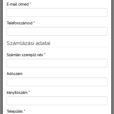
levelekre is átterjed a hiánytünet.
E-mail címed *
Kultúra:
Rózsa
Telefonszámod *
MEGOLDÁSOK KISKERTI
FELHASZNÁLÓKNAK:
Számlázási adatai
Számlán szereplő név *
Adószám
Irányítószám *
Település *