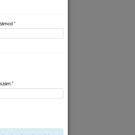
zámod *
AK:
zszám *