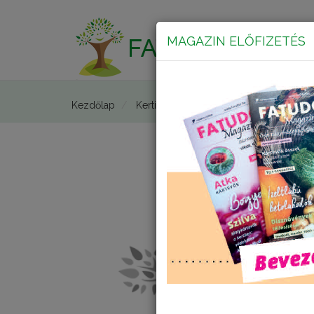
MAGAZIN ELŐFIZETÉS
Főolda
Kezdőlap
Kerti kisokos
Nitrogénhiány