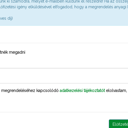
lítunk ki számodra, melyet e-mailben küldünk el részedre! Ha az össze
előfizetési igény elküldésével elfogadod, hogy a megrendelés anyagi
ves díj)
FITOMAXX NITROGÉN OLDAT
retnék megadni
KERTI KALENDÁRIUM
in megrendeléséhez kapcsolódó
adatkezelési tájékoztatót
elolvastam,
EENDŐK
S
N
K
gebb napjai következnek, amikor
Az
karítás, majd a befőzés vagy
na
s télre.
pa
Előfizet
vir