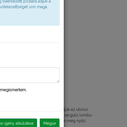
g beérkezett postára adjuk a
 kötelezettséget von maga
 megismertem.
ZEPTEMBERI TEENDŐK
ISKERTÜNKBEN
 ősz első hónapjában még élvezhetjük az utolsó
psugarakat, nagy sétákat tehetünk a sárguló lombú
rkokban, és csodálhatjuk kertünkben még nyíló
ési igény elküldése
Mégse
ágokat is.