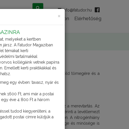
info@fatudor.hu
×
Magazin előfizetés
Lexikon
Elérhetőség
GAZINRA
at, melyeket a kertben
n jársz. A Fatudor Magaziban
l témákat kerti
védelmi tartalmakkal
orvos kollégáink vetnek papírra
Emellett kerti praktikákkal és
a legnagyobb hatása a növények zöld tömegére és a
zhatsz.
nyát.
 meg egy évben: tavasz, nyár és
knek 1600 Ft, ami már a postai
ek egy éve 4 800 Ft a három
zárra és a levelekre jellemző lesz a merevtartás. Az
éssel tudod kiegyenlíteni, a
atnak. Az elszineződés egyformán érinti a levéllemezt
gadott postai címre küldjük a
t tápanyagok mennyisége is csökken. A nitrogénhiány
ékeny lesz. A gyümölcsök mennyisége és minősége is