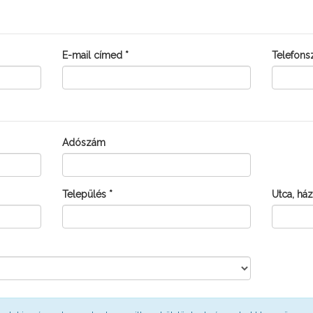
romlik.
Kultúra:
E-mail címed *
Telefons
Meggy
Adószám
GOLDÁSOK KISKERTI FELHASZNÁLÓKN
Település *
Utca, há