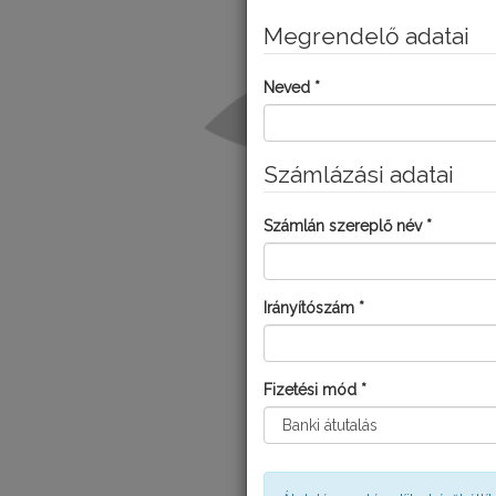
Megrendelő adatai
Neved *
Számlázási adatai
Számlán szereplő név *
ME
Irányítószám *
Fizetési mód *