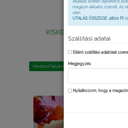
Átutalás esetén díjbekérőt ál
magazin aktuális számát. Az 
után.
UTALÁS ÖSSZEGE: 4800 Ft
(é
KISKERTÉSZ VIRÁGÖZÖN
Szállítási adatai
Eltérő szállítási adatokat sze
Megjegyzés
Kérdezd Fatudort!
Nyilatkozom, hogy a magaz
AUGUSZTUSI T
KISKERTÜNKBE
A nyár talán legmele
is folytatódhat a beta
fagyasztás, a raktározá