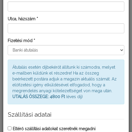
Utca, házszám *
FITOMAXX NITROGÉN OLDAT
Fizetési mód *
Átutalás esetén díjbekérőt állítunk ki számodra, melyet
e-mailben küldünk el részedre! Ha az összeg
beérkezett postára adjuk a magazin aktuális számát. Az
előfizetési igény elküldésével elfogadod, hogy a
megrendelés anyagi kötelezettséget von maga után.
UTALÁS ÖSSZEGE: 4800 Ft
(éves díj)
Szállítási adatai
Eltérő szállítási adatokat szeretnék megadni