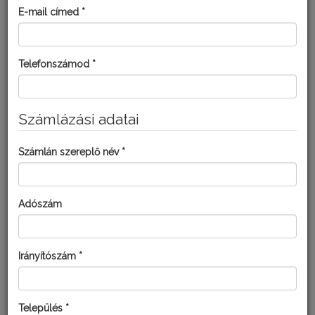
csökken. A nitrogénhiány miatt nem tud jól felkészülni a növény
E-mail címed *
a télre, fagyérzékeny lesz. A gyümölcsök mennyisége és
minősége is romlik.
Telefonszámod *
Kultúra:
Körte
Számlázási adatai
MEGOLDÁSOK KISKERTI
FELHASZNÁLÓKNAK:
Számlán szereplő név *
Adószám
Irányítószám *
Település *