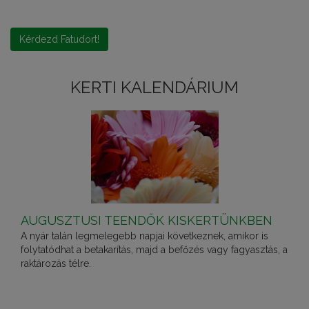
Kérdezd Fatudort!
KERTI KALENDÁRIUM
AUGUSZTUSI TEENDŐK KISKERTÜNKBEN
A nyár talán legmelegebb napjai következnek, amikor is
folytatódhat a betakarítás, majd a befőzés vagy fagyasztás, a
raktározás télre.