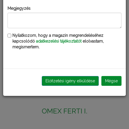
KISKERTÉSZ NPK 15-15-15
Megjegyzés
Nyilatkozom, hogy a magazin megrendeléséhez
kapcsolódó
adatkezelési tájékoztatót
elolvastam,
megismertem.
Előfizetési igény elküldése
Mégse
OMEX FERTI I.