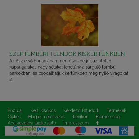
SZEPTEMBERI TEENDŐK KISKERTÜNKBEN
Az ősz első hónapjában még élvezhetjük az utolsó
napsugarakat, nagy sétákat tehetünk a sárguló lombú
parkokban, és csodálhatjuk kertünkben még nyíló virágokat
is.
Főoldal
Kerti kisokos
Kérdezd Fatudort!
Termékek
Cikkek
Magazin előfizetés
Lexikon
Elérhetőség
Adatkezelési tájékoztató
Impresszum