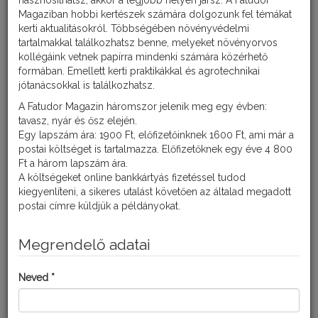
hasznosíthatsz, akkor a legjobb helyen jársz. A Fatudor
Magaziban hobbi kertészek számára dolgozunk fel témákat
kerti aktualitásokról. Többségében növényvédelmi
tartalmakkal találkozhatsz benne, melyeket növényorvos
kollégáink vetnek papírra mindenki számára közérhető
formában. Emellett kerti praktikákkal és agrotechnikai
jótanácsokkal is találkozhatsz.
A Fatudor Magazin háromszor jelenik meg egy évben:
tavasz, nyár és ősz elején.
Egy lapszám ára: 1900 Ft, előfizetőinknek 1600 Ft, ami már a
postai költséget is tartalmazza. Előfizetőknek egy éve 4 800
A nitrogén a legfontosabb tápelem. A nitrogénnek van a
Ft a három lapszám ára.
legnagyobb hatása a növények zöld tömegére és a termés
A költségeket online bankkártyás fizetéssel tudod
növekedésére. Ezért a növények feltűnően jelzik hiányát.
kiegyenlíteni, a sikeres utalást követően az általad megadott
postai címre küldjük a példányokat.
Tünetei
Megrendelő adatai
A nitrogén hiánya miatt a növények növekedése megáll. A szárra
és a levelekre jellemző lesz a merevtartás. Az idősebb, alsóbb
levelek sárgulni kedenek, majd le is hullhatnak. Az elszineződés
Neved *
egyformán érinti a levéllemezt és a levélereket is. A
gyökértömeg csökken, így a felvett tápanyagok mennyisége is