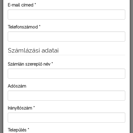
csökken. A káposztafélék nitrogénhiányos állapotban hosszabb
E-mail címed *
levélnyelet növesztenek, rajta kisebb levéllemezzel. A levelek
egyenletesen kisárgulnak.
Kultúra:
Telefonszámod *
Kelkáposzta
MEGOLDÁSOK KISKERTI
Számlázási adatai
FELHASZNÁLÓKNAK:
Számlán szereplő név *
Adószám
Irányítószám *
Település *