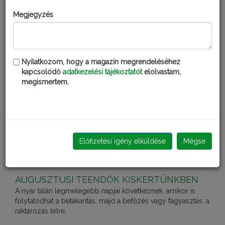
Megjegyzés
Kérdezd Fatudort!
Nyilatkozom, hogy a magazin megrendeléséhez
kapcsolódó
adatkezelési tájékoztatót
elolvastam,
KERTI KALENDÁRIUM
megismertem.
Előfizetési igény elküldése
Mégse
AUGUSZTUSI TEENDŐK KISKERTÜNKBEN
A nyár talán legmelegebb napjai következnek, amikor is
folytatódhat a betakarítás, majd a befőzés vagy fagyasztás, a
raktározás télre.