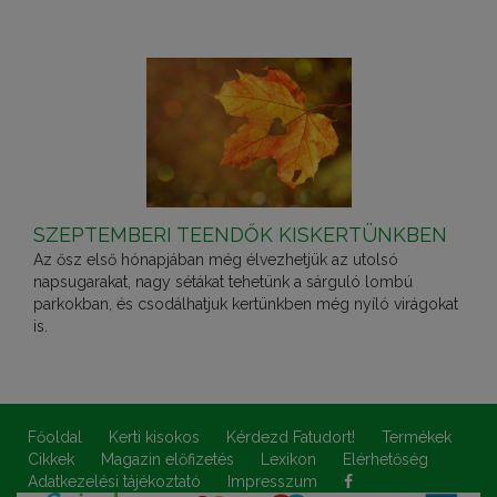
SZEPTEMBERI TEENDŐK KISKERTÜNKBEN
Az ősz első hónapjában még élvezhetjük az utolsó
napsugarakat, nagy sétákat tehetünk a sárguló lombú
parkokban, és csodálhatjuk kertünkben még nyíló virágokat
is.
Főoldal
Kerti kisokos
Kérdezd Fatudort!
Termékek
Cikkek
Magazin előfizetés
Lexikon
Elérhetőség
Adatkezelési tájékoztató
Impresszum