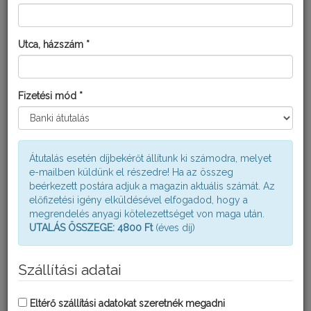
FITOMAXX NITROGÉN OLDAT
Utca, házszám *
Fizetési mód *
Átutalás esetén díjbekérőt állítunk ki számodra, melyet
e-mailben küldünk el részedre! Ha az összeg
beérkezett postára adjuk a magazin aktuális számát. Az
előfizetési igény elküldésével elfogadod, hogy a
megrendelés anyagi kötelezettséget von maga után.
UTALÁS ÖSSZEGE: 4800 Ft
(éves díj)
Szállítási adatai
KISKERTÉSZ VIRÁGÖZÖN
Eltérő szállítási adatokat szeretnék megadni