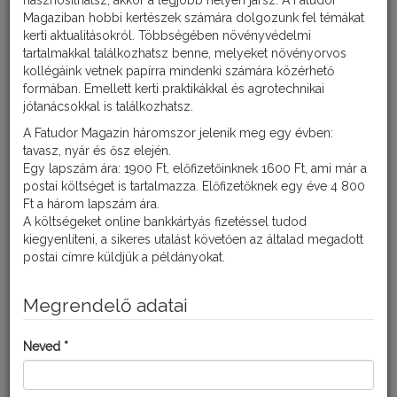
hasznosíthatsz, akkor a legjobb helyen jársz. A Fatudor
Magaziban hobbi kertészek számára dolgozunk fel témákat
kerti aktualitásokról. Többségében növényvédelmi
tartalmakkal találkozhatsz benne, melyeket növényorvos
kollégáink vetnek papírra mindenki számára közérhető
formában. Emellett kerti praktikákkal és agrotechnikai
jótanácsokkal is találkozhatsz.
A Fatudor Magazin háromszor jelenik meg egy évben:
tavasz, nyár és ősz elején.
Egy lapszám ára: 1900 Ft, előfizetőinknek 1600 Ft, ami már a
postai költséget is tartalmazza. Előfizetőknek egy éve 4 800
A nitrogén a legfontosabb tápelem. A nitrogénnek van a
Ft a három lapszám ára.
legnagyobb hatása a növények zöld tömegére és a termés
A költségeket online bankkártyás fizetéssel tudod
növekedésére. Ezért a növények feltűnően jelzik hiányát.
kiegyenlíteni, a sikeres utalást követően az általad megadott
postai címre küldjük a példányokat.
Tünetei
Megrendelő adatai
A nitrogén hiánya miatt a növények növekedése megáll. A szárra
és a levelekre jellemző lesz a merevtartás. Az idősebb, alsóbb
levelek sárgulni kedenek, majd le is hullhatnak. Az elszineződés
Neved *
egyformán érinti a levéllemezt és a levélereket is. A
gyökértömeg csökken, így a felvett tápanyagok mennyisége is