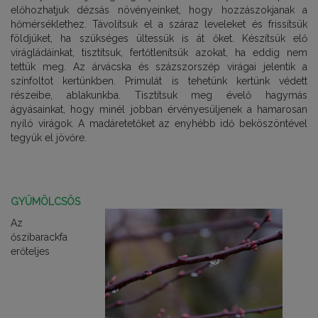
előhozhatjuk dézsás növényeinket, hogy hozzászokjanak a
hőmérséklethez. Távolítsuk el a száraz leveleket és frissítsük
földjüket, ha szükséges ültessük is át őket. Készítsük elő
virágládáinkat, tisztítsuk, fertőtlenítsük azokat, ha eddig nem
tettük meg. Az árvácska és százszorszép virágai jelentik a
színfoltot kertünkben. Primulát is tehetünk kertünk védett
részeibe, ablakunkba. Tisztítsuk meg évelő hagymás
ágyásainkat, hogy minél jobban érvényesüljenek a hamarosan
nyíló virágok. A madáretetőket az enyhébb idő beköszöntével
tegyük el jövőre.
GYÜMÖLCSÖS
Az
őszibarackfa
erőteljes