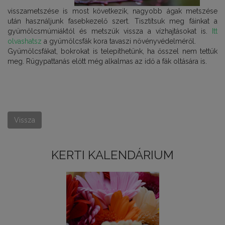
visszametszése is most következik, nagyobb ágak metszése
után használjunk fasebkezelő szert. Tisztítsuk meg fáinkat a
gyümölcsmúmiáktól és metszük vissza a vízhajtásokat is.
Itt
olvashatsz
a gyümölcsfák kora tavaszi növényvédelméről.
Gyümölcsfákat, bokrokat is telepíthetünk, ha ősszel nem tettük
meg. Rügypattanás előtt még alkalmas az idő a fák oltására is.
Vissza
KERTI KALENDÁRIUM