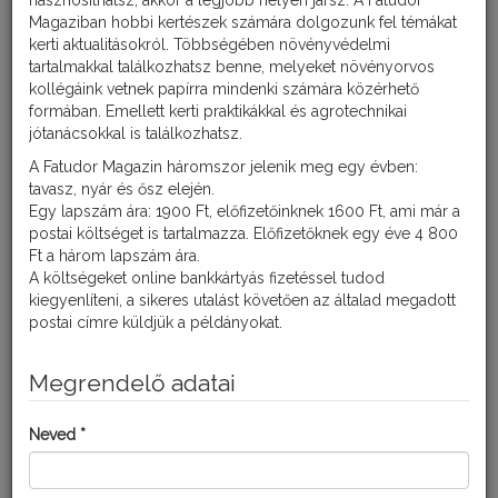
hasznosíthatsz, akkor a legjobb helyen jársz. A Fatudor
Magaziban hobbi kertészek számára dolgozunk fel témákat
kerti aktualitásokról. Többségében növényvédelmi
tartalmakkal találkozhatsz benne, melyeket növényorvos
kollégáink vetnek papírra mindenki számára közérhető
formában. Emellett kerti praktikákkal és agrotechnikai
jótanácsokkal is találkozhatsz.
A Fatudor Magazin háromszor jelenik meg egy évben:
tavasz, nyár és ősz elején.
Egy lapszám ára: 1900 Ft, előfizetőinknek 1600 Ft, ami már a
postai költséget is tartalmazza. Előfizetőknek egy éve 4 800
Ft a három lapszám ára.
A költségeket online bankkártyás fizetéssel tudod
kiegyenlíteni, a sikeres utalást követően az általad megadott
ELŐKÉSZÜLETEK
postai címre küldjük a példányokat.
A tavaszi készülődés a kiskertben a jól megmunkált talaj és a
megfelelő tápanyag-utánpótlással (szerves trágya, műtrágya)
veszi kezdetét! Ha saját szaporító anyagot használunk,
Megrendelő adatai
válogassuk át azokat, a sérülteket, betegeket dobjuk ki. Enyhe tél
esetén a kártevők könnyebben telelnek át, így mindenképpen
Neved *
fordítsunk gondot a tavaszi lemosópermetezésre,
talajfertőtlenítésre.