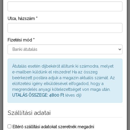
VETŐMAGVAK
Utca, házszám *
A március aktuális bogyós termésű bokraink telepítésére és
szaporítására. Rendkívül fontos, hogy megfelelő szaporító
anyagot szerezzünk be, mert különben ennek hiányában a nyári
Fizetési mód *
időszak alatt növényeink egészségéről nehezebben tudunk
majd gondoskodni. Megbízható helyről származó, egészséges,
vírus és baktérium mentes, jó minőségű magvakat, hagymát,
vetőgumót stb. vásároljunk.
Fontos továbbá, hogy kártevőktől, kórokozóktól mentes talajban
Átutalás esetén díjbekérőt állítunk ki számodra, melyet
neveljük növényeinket, ennek érdekében ha szükséges, vetés
e-mailben küldünk el részedre! Ha az összeg
előtt végezzünk talajfertőtlenítést. Ebben az időszakban lehet
beérkezett postára adjuk a magazin aktuális számát. Az
elkezdeni az évelő és egynyári növények palántáinak nevelését.
előfizetési igény elküldésével elfogadod, hogy a
Lehetőleg válasszunk palántaföldet ültető közegnek, viszont
megrendelés anyagi kötelezettséget von maga után.
nevelő edénynek szinte bármit használhatunk. Maradhatunk a
UTALÁS ÖSSZEGE: 4800 Ft
(éves díj)
hagyományos cserepeknél, de az újrahasznosítás nevében
választhatunk olyan műanyag edényeket, mint a tejfölös pohár,
üdítős flakon stb...
Szállítási adatai
DÍSZKERT és VIRÁGOSKERT
Eltérő szállítási adatokat szeretnék megadni