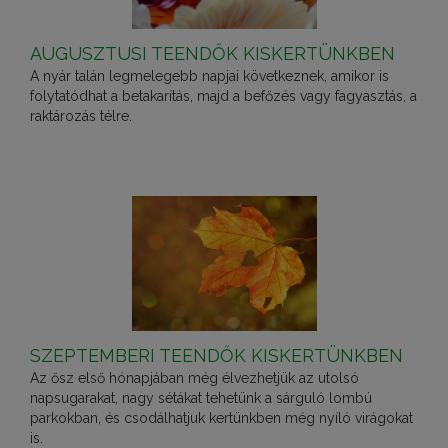
AUGUSZTUSI TEENDŐK KISKERTÜNKBEN
A nyár talán legmelegebb napjai következnek, amikor is
folytatódhat a betakarítás, majd a befőzés vagy fagyasztás, a
raktározás télre.
SZEPTEMBERI TEENDŐK KISKERTÜNKBEN
Az ősz első hónapjában még élvezhetjük az utolsó
napsugarakat, nagy sétákat tehetünk a sárguló lombú
parkokban, és csodálhatjuk kertünkben még nyíló virágokat
is.